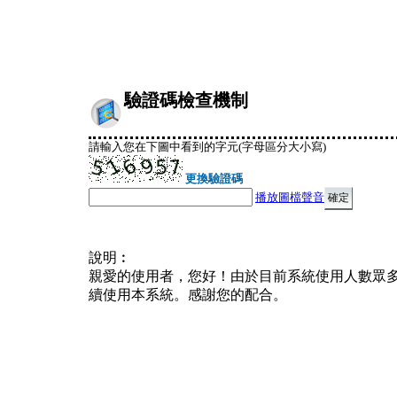
驗證碼檢查機制
請輸入您在下圖中看到的字元(字母區分大小寫)
更換驗證碼
播放圖檔聲音
說明︰
親愛的使用者，您好！由於目前系統使用人數眾
續使用本系統。感謝您的配合。