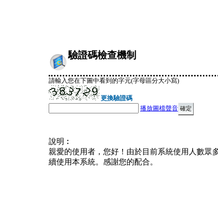
驗證碼檢查機制
請輸入您在下圖中看到的字元(字母區分大小寫)
更換驗證碼
播放圖檔聲音
說明︰
親愛的使用者，您好！由於目前系統使用人數眾
續使用本系統。感謝您的配合。