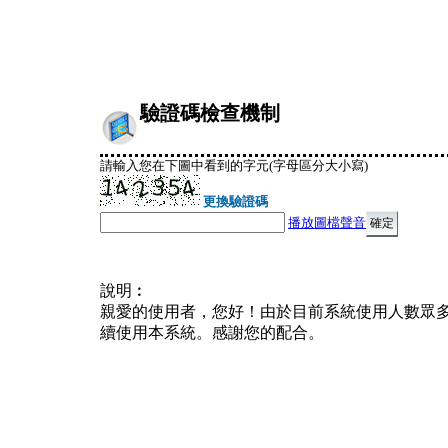
驗證碼檢查機制
請輸入您在下圖中看到的字元(字母區分大小寫)
更換驗證碼
播放圖檔聲音
說明︰
親愛的使用者，您好！由於目前系統使用人數眾
續使用本系統。感謝您的配合。