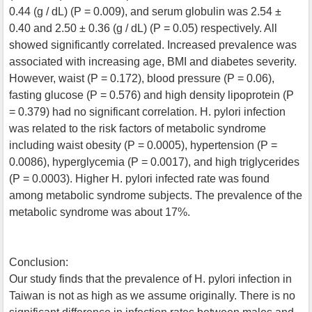
0.44 (g / dL) (P = 0.009), and serum globulin was 2.54 ±
0.40 and 2.50 ± 0.36 (g / dL) (P = 0.05) respectively. All
showed significantly correlated. Increased prevalence was
associated with increasing age, BMI and diabetes severity.
However, waist (P = 0.172), blood pressure (P = 0.06),
fasting glucose (P = 0.576) and high density lipoprotein (P
= 0.379) had no significant correlation. H. pylori infection
was related to the risk factors of metabolic syndrome
including waist obesity (P = 0.0005), hypertension (P =
0.0086), hyperglycemia (P = 0.0017), and high triglycerides
(P = 0.0003). Higher H. pylori infected rate was found
among metabolic syndrome subjects. The prevalence of the
metabolic syndrome was about 17%.
Conclusion:
Our study finds that the prevalence of H. pylori infection in
Taiwan is not as high as we assume originally. There is no