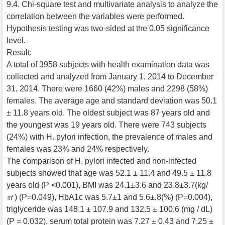
9.4. Chi-square test and multivariate analysis to analyze the
correlation between the variables were performed.
Hypothesis testing was two-sided at the 0.05 significance
level.
Result:
A total of 3958 subjects with health examination data was
collected and analyzed from January 1, 2014 to December
31, 2014. There were 1660 (42%) males and 2298 (58%)
females. The average age and standard deviation was 50.1
± 11.8 years old. The oldest subject was 87 years old and
the youngest was 19 years old. There were 743 subjects
(24%) with H. pylori infection, the prevalence of males and
females was 23% and 24% respectively.
The comparison of H. pylori infected and non-infected
subjects showed that age was 52.1 ± 11.4 and 49.5 ± 11.8
years old (P <0.001), BMI was 24.1±3.6 and 23.8±3.7(kg/
㎡) (P=0.049), HbA1c was 5.7±1 and 5.6±.8(%) (P=0.004),
triglyceride was 148.1 ± 107.9 and 132.5 ± 100.6 (mg / dL)
(P = 0.032), serum total protein was 7.27 ± 0.43 and 7.25 ±