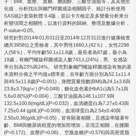
子：BMI、血壓、 血糖、膽固醇、三酸甘油脂等，及其他生
化值，分析找出與幽門桿菌感染相關因子。統計分析使用
SAS統計套裝軟體 9.4版，並以卡方檢定及多變量分析來分
析變項間之相關性，以進行資料的歸納、整理及數據分析，
P-value<0.05。
研究針對2014年01月01日至2014年12月31日進行健康檢查
總共3958位之受檢者，其中男性1660人(42％) ，女性2298
人(58％)，平均年齡50.1±11.8歲，最長者為87歲，最小為
19歲，有幽門螺旋桿菌感染人數743人(24%)，男、女感染
率分別為23%與24%。 研究對象幽門螺旋桿菌感染有無的基
本資料分佈之平均值±標準差，在年齡方面分別為52.1±11.4
與49.5±11.8歲(P<0.001)，身體質量指數(BMI)為24.1±3.6與
23.8±3.7(kg/㎡) (P=0.049)，糖化血色素(HbA1c)為5.7±1與
5.6±0.8(%)(P=0.004)，三酸甘油脂為148.1±107.9與
132.5±100.6(mg/dL)(P=0.032)，血清總蛋白為7.27±0.43與
7.25±0.44 (g/dL)(P=0.009)，血清球蛋白為2.54±0.40與
2.50±0.36(g/dL)(P=0.05)，皆有顯著相關，且感染率隨著年
齡、BMI與糖尿病程度的增加而增加，呈現正相關，在腰圍
(P=0.172)、血壓(P=0.06) 、空腹血糖(P=0.576)與高密度脂