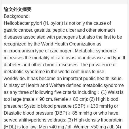
論文外文摘要
Background:
Helicobacter pylori (H. pylori) is not only the cause of
gastric cancer, gastritis, peptic ulcer and other stomach
diseases associated with pathogens but also the first to be
recognized by the World Health Organization as
microorganism type of carcinogen. Metabolic syndrome
increases the mortality of cardiovascular disease and type II
diabetes and other chronic diseases. The prevalence of
metabolic syndrome in the world continues to rise
worldwide. It has become an important public health issue.
Ministry of Health and Welfare defined metabolic syndrome
as any three of following five criteria including：(1) Waist is
too large (male ≧ 90 cm, female ≧ 80 cm); (2) High blood
pressure: Systolic blood pressure (SBP) ≧ 130 mmHg or
Diastolic blood pressure (DBP) ≧ 85 mmHg or who have
served antihypertensive drugs; (3) High-density lipoprotein
(HDL) is too low: Men <40 mg / dl, Women <50 mg / dl; (4)