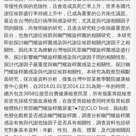
等慢性疾病的危險性，且會造成其死亡率上升，世界各國代
謝症候群盛行率持續上升中，已成為重要的公共衛生議題。
最近在台灣的流行病學與感染研究，尤其是與代謝相關因子
間的關係，尚無明確的研究，且過去研究較少疾病嚴重度的
區分，也無代謝症候群與幽門螺旋桿菌的相關研究， 本研究
即欲探討幽門螺旋桿菌感染與代謝症候群相關代謝因子之相
關性。因此本文為瞭解台灣地區民眾幽門螺旋桿菌感染盛行
率。探討影響幽門螺旋桿菌感染與代謝因子間的相關情形。
探討代謝因子嚴重度與幽門螺旋桿菌感染之相關性。探討幽
門螺旋桿菌感染與代謝症候群相關性。本研究為觀察型橫斷
面研究，採次級資料分析，搜集台灣中部某教學醫院健康檢
查中心資料，自2014.01.01至2014.12.31為期一年的時間，
總共包含3958位接受自費健康檢查民眾，所有個案胃鏡檢查
前皆先採樣空腹血液檢查，在接受胃鏡檢查同時夾取胃粘膜
檢體執行胃部幽門螺旋桿菌尿素?●?定(CLO Test)，藉由顏
色變化觀察是否感染幽門螺旋桿菌，調查分析幽門螺旋桿菌
感染有無與代謝危險因子是否具有相關性，調查資料包括研
究對象基本資料：年齡、性別、身高、體重，及代謝相關因