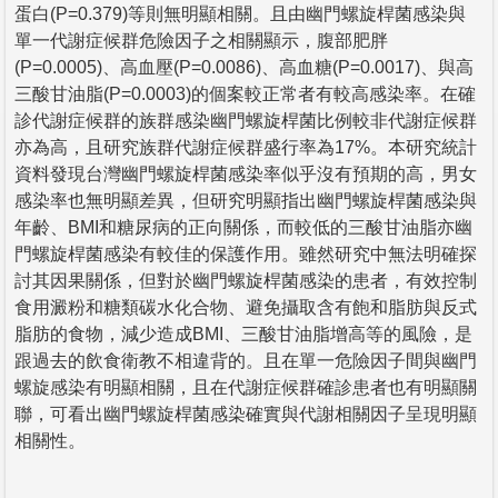
蛋白(P=0.379)等則無明顯相關。且由幽門螺旋桿菌感染與
單一代謝症候群危險因子之相關顯示，腹部肥胖
(P=0.0005)、高血壓(P=0.0086)、高血糖(P=0.0017)、與高
三酸甘油脂(P=0.0003)的個案較正常者有較高感染率。在確
診代謝症候群的族群感染幽門螺旋桿菌比例較非代謝症候群
亦為高，且研究族群代謝症候群盛行率為17%。本研究統計
資料發現台灣幽門螺旋桿菌感染率似乎沒有預期的高，男女
感染率也無明顯差異，但研究明顯指出幽門螺旋桿菌感染與
年齡、BMI和糖尿病的正向關係，而較低的三酸甘油脂亦幽
門螺旋桿菌感染有較佳的保護作用。雖然研究中無法明確探
討其因果關係，但對於幽門螺旋桿菌感染的患者，有效控制
食用澱粉和糖類碳水化合物、避免攝取含有飽和脂肪與反式
脂肪的食物，減少造成BMI、三酸甘油脂增高等的風險，是
跟過去的飲食衛教不相違背的。且在單一危險因子間與幽門
螺旋感染有明顯相關，且在代謝症候群確診患者也有明顯關
聯，可看出幽門螺旋桿菌感染確實與代謝相關因子呈現明顯
相關性。