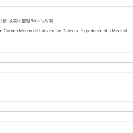
分析-以某中部醫學中心為例
y in Carbon Monoxide Intoxication Patients–Experience of a Medical