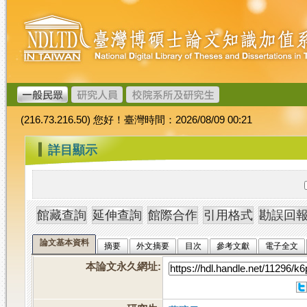
跳
臺
到
灣
主
博
要
碩
內
士
容
論
文
(216.73.216.50) 您好！臺灣時間：2026/08/09 00:21
加
值
:::
詳目顯示
系
統
論文基本資料
摘要
外文摘要
目次
參考文獻
電子全文
本論文永久網址
: