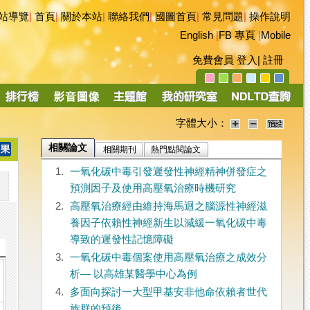
站導覽
|
首頁
|
關於本站
|
聯絡我們
|
國圖首頁
|
常見問題
|
操作說明
English
|
FB 專頁
|
Mobile
免費會員
登入
|
註冊
字體大小：
相關論文
相關期刊
熱門點閱論文
1.
一氧化碳中毒引發遲發性神經精神併發症之
預測因子及使用高壓氧治療時機研究
2.
高壓氧治療經由維持海馬迴之腦源性神經滋
養因子依賴性神經新生以減緩一氧化碳中毒
導致的遲發性記憶障礙
3.
一氧化碳中毒個案使用高壓氧治療之成效分
析— 以高雄某醫學中心為例
4.
多面向探討一大型甲基安非他命依賴者世代
族群的預後