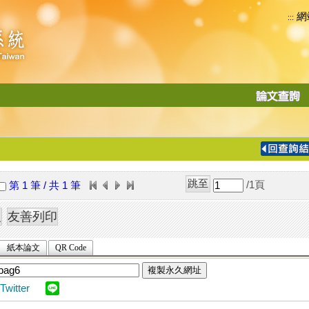
網
:::
功
能
切
換
導
覽
/1
頁
第 1 筆 / 共 1 筆
列
紙本論文
QR Code
複製永久網址
Twitter