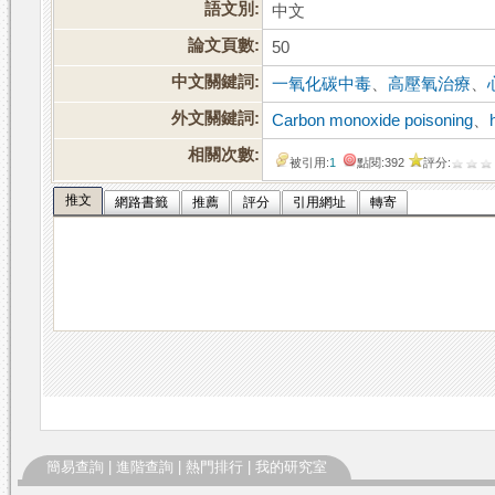
語文別:
中文
論文頁數:
50
中文關鍵詞:
一氧化碳中毒
、
高壓氧治療
、
外文關鍵詞:
Carbon monoxide poisoning
、
相關次數:
被引用:
1
點閱:392
評分:
推文
網路書籤
推薦
評分
引用網址
轉寄
簡易查詢
|
進階查詢
|
熱門排行
|
我的研究室