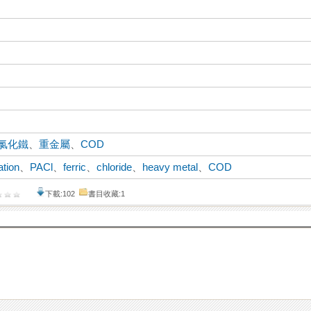
氯化鐵
、
重金屬
、
COD
ation
、
PACl
、
ferric
、
chloride
、
heavy metal
、
COD
下載:102
書目收藏:1