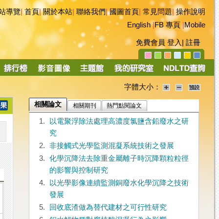
站導覽
|
首頁
|
關於本站
|
聯絡我們
|
國圖首頁
|
常見問題
|
操作說明
English
|
FB 專頁
|
Mobile
免費會員
登入
|
註冊
字體大小：
相關論文
相關期刊
熱門點閱論文
1.
以電聚浮除法處理高濃度氯鹽含鉛廢水之研
究
2.
非接觸式光學監測混凝系統技術之發展
3.
化學沉降法去除重金屬離子時沉降顆粒粒徑
的影響與控制研究
4.
以光學影像連續監測銅廢水化學沉降之技術
發展
5.
回收底渣做為替代建材之可行性研究