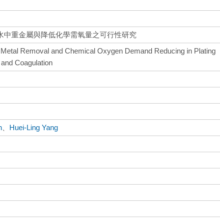
水中重金屬與降低化學需氧量之可行性研究
vy Metal Removal and Chemical Oxygen Demand Reducing in Plating
 and Coagulation
n
、
Huei-Ling Yang