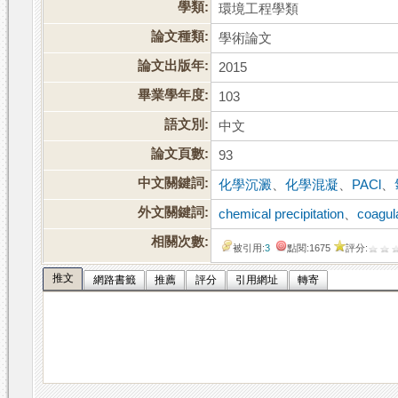
學類:
環境工程學類
論文種類:
學術論文
論文出版年:
2015
畢業學年度:
103
語文別:
中文
論文頁數:
93
中文關鍵詞:
化學沉澱
、
化學混凝
、
PACl
、
外文關鍵詞:
chemical precipitation
、
coagul
相關次數:
被引用:
3
點閱:1675
評分:
推文
網路書籤
推薦
評分
引用網址
轉寄