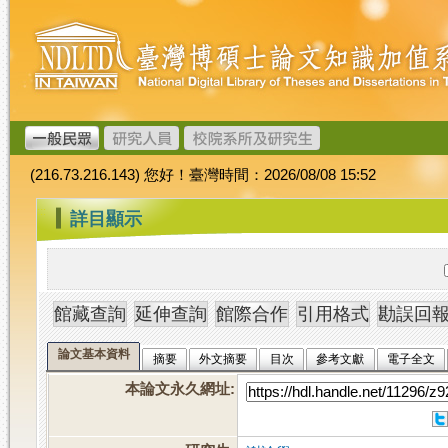
跳
臺
到
灣
主
博
要
碩
內
士
容
論
文
(216.73.216.143) 您好！臺灣時間：2026/08/08 15:52
加
值
:::
詳目顯示
系
統
論文基本資料
摘要
外文摘要
目次
參考文獻
電子全文
本論文永久網址
: