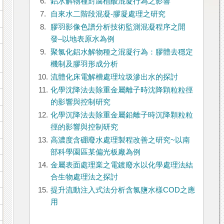
6.
鋁水解物種對腐植酸混凝行為之影響
7.
自來水二階段混凝-膠凝處理之研究
8.
膠羽影像色譜分析技術監測混凝程序之開
發‒以地表原水為例
9.
聚氯化鋁水解物種之混凝行為：膠體去穩定
機制及膠羽形成分析
10.
流體化床電解槽處理垃圾滲出水的探討
11.
化學沈降法去除重金屬離子時沈降顆粒粒徑
的影響與控制研究
12.
化學沉降法去除重金屬鉛離子時沉降顆粒粒
徑的影響與控制研究
13.
高濃度含硼廢水處理製程改善之研究~以南
部科學園區某偏光板廠為例
14.
金屬表面處理業之電鍍廢水以化學處理法結
合生物處理法之探討
15.
提升流動注入式法分析含氯鹽水樣COD之應
用