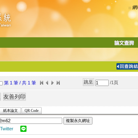
網
:::
功
能
切
換
導
覽
/1
頁
第 1 筆 / 共 1 筆
列
紙本論文
QR Code
複製永久網址
Twitter