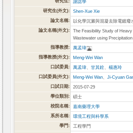
研究生:
謝諗學
研究生(外文):
Shen-Xue Xie
論文名稱:
以化學沉澱與混凝去除電鍍廢
論文名稱(外文):
The Feasibility Study of Hea
Wastewater using Precipitation
指導教授:
萬孟瑋
指導教授(外文):
Meng-Wei Wan
口試委員:
萬孟瑋
、
甘其銓
、
楊惠玲
口試委員(外文):
Meng-Wei Wan
、
Ji-Cyuan Ga
口試日期:
2015-07-29
學位類別:
碩士
校院名稱:
嘉南藥理大學
系所名稱:
環境工程與科學系
學門:
工程學門