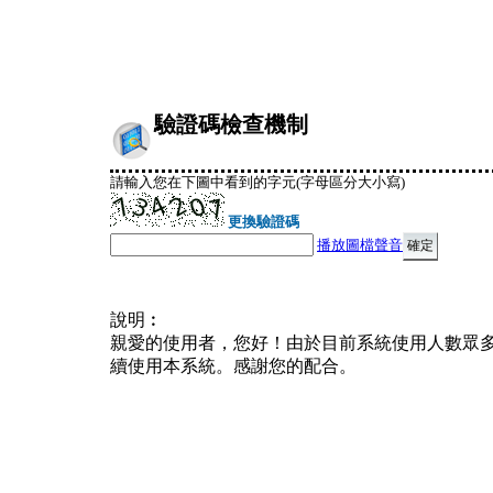
驗證碼檢查機制
請輸入您在下圖中看到的字元(字母區分大小寫)
更換驗證碼
播放圖檔聲音
說明︰
親愛的使用者，您好！由於目前系統使用人數眾
續使用本系統。感謝您的配合。