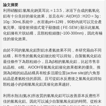
論文摘要
利用硝酸鋁:氫氧化鈉莫耳比 = 1:3.5，冰浴下合成的氫氧化
鋁有十分良好的催化效果，並且在Al : Al(OH)3 : H2O = 3g :
10g : 30mL系統中，水溶液pH=12時，90秒內就可以完全產
氫完畢。場發射掃描式電子顯微鏡 ( FE-SEM ) 顯示此氫氧
化鋁擁有片狀結構，且顆粒較細微(~100-300nm)，因此有極
佳的催化效果。
由於不同的氫氧化鋁對鋁水產氫效果不同，本研究藉由不同
結構，和市售的氫氧化鋁做比較可以得知，自製氫氧化鋁在
最佳條件下為顆粒細小，且為β相的氫氧化鋁，比起市售非
結晶相、α相、AlOOH等氫氧化鋁催化效果都來的優良。推
測為β相的結晶結構具有較多活躍位置(active site)的六角形
結晶是產氫較佳的原因。且可從鋁水反應後之氫氧化鋁得知
顆粒越小的β相氫氧化鋁其催化效果越好。
利用水熱法(氨水)所改質的氫氧化鋁可以改善原本反應性不
佳的氫氧化鋁。因此可以減少自製氫氧化鋁的時間。從粉末