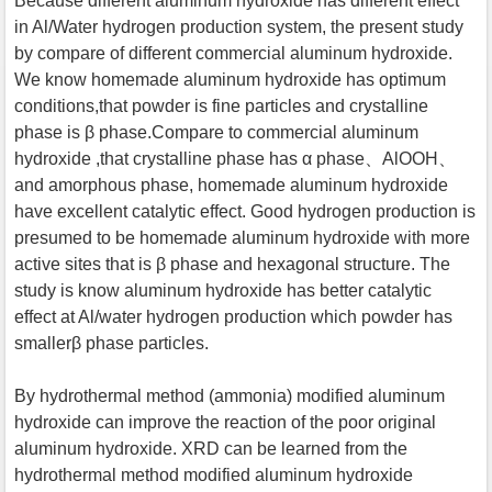
Because different aluminum hydroxide has different effect
in Al/Water hydrogen production system, the present study
by compare of different commercial aluminum hydroxide.
We know homemade aluminum hydroxide has optimum
conditions,that powder is fine particles and crystalline
phase is β phase.Compare to commercial aluminum
hydroxide ,that crystalline phase has α phase、AlOOH、
and amorphous phase, homemade aluminum hydroxide
have excellent catalytic effect. Good hydrogen production is
presumed to be homemade aluminum hydroxide with more
active sites that is β phase and hexagonal structure. The
study is know aluminum hydroxide has better catalytic
effect at Al/water hydrogen production which powder has
smallerβ phase particles.
By hydrothermal method (ammonia) modified aluminum
hydroxide can improve the reaction of the poor original
aluminum hydroxide. XRD can be learned from the
hydrothermal method modified aluminum hydroxide