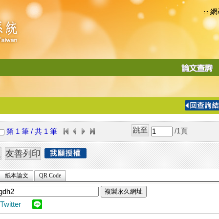
網
:::
功
能
切
換
導
覽
/1
頁
第 1 筆 / 共 1 筆
列
紙本論文
QR Code
複製永久網址
Twitter