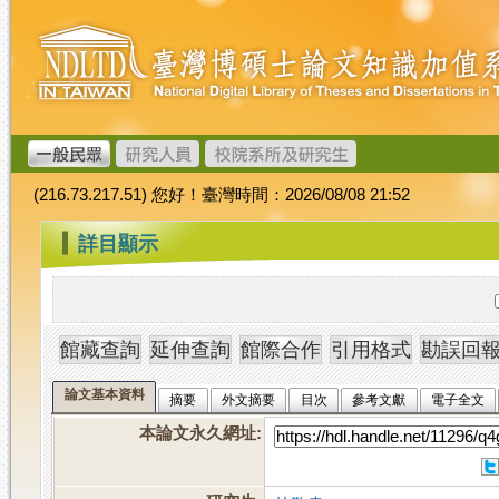
跳
臺
到
灣
主
博
要
碩
內
士
容
論
文
(216.73.217.51) 您好！臺灣時間：2026/08/08 21:52
加
值
:::
詳目顯示
系
統
論文基本資料
摘要
外文摘要
目次
參考文獻
電子全文
本論文永久網址
: