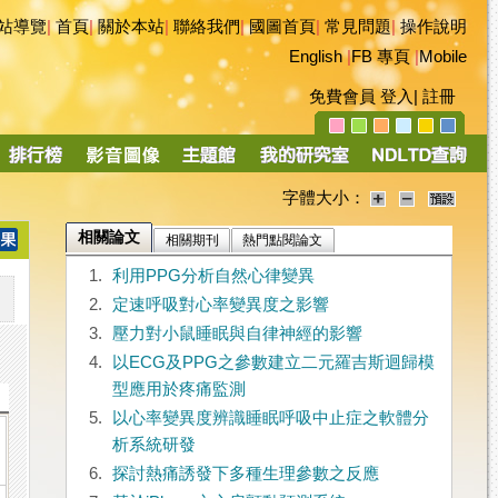
站導覽
|
首頁
|
關於本站
|
聯絡我們
|
國圖首頁
|
常見問題
|
操作說明
English
|
FB 專頁
|
Mobile
免費會員
登入
|
註冊
字體大小：
相關論文
相關期刊
熱門點閱論文
1.
利用PPG分析自然心律變異
2.
定速呼吸對心率變異度之影響
3.
壓力對小鼠睡眠與自律神經的影響
4.
以ECG及PPG之參數建立二元羅吉斯迴歸模
型應用於疼痛監測
5.
以心率變異度辨識睡眠呼吸中止症之軟體分
析系統研發
6.
探討熱痛誘發下多種生理參數之反應