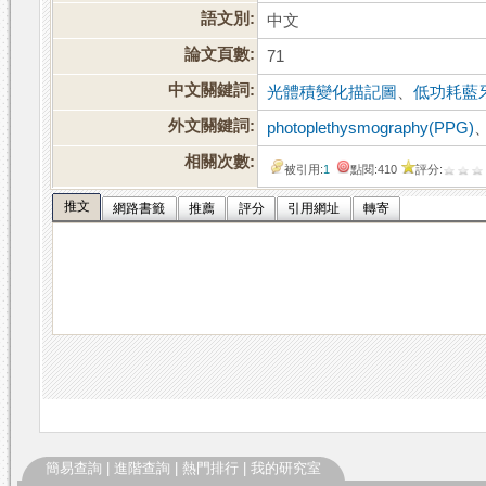
語文別:
中文
論文頁數:
71
中文關鍵詞:
光體積變化描記圖
、
低功耗藍
外文關鍵詞:
photoplethysmography(PPG)
相關次數:
被引用:
1
點閱:410
評分:
推文
網路書籤
推薦
評分
引用網址
轉寄
簡易查詢
|
進階查詢
|
熱門排行
|
我的研究室