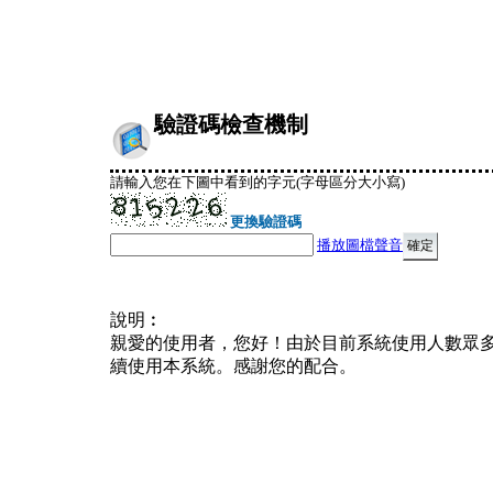
驗證碼檢查機制
請輸入您在下圖中看到的字元(字母區分大小寫)
更換驗證碼
播放圖檔聲音
說明︰
親愛的使用者，您好！由於目前系統使用人數眾
續使用本系統。感謝您的配合。