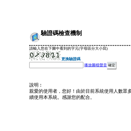
驗證碼檢查機制
請輸入您在下圖中看到的字元(字母區分大小寫)
更換驗證碼
播放圖檔聲音
說明︰
親愛的使用者，您好！由於目前系統使用人數眾
續使用本系統。感謝您的配合。