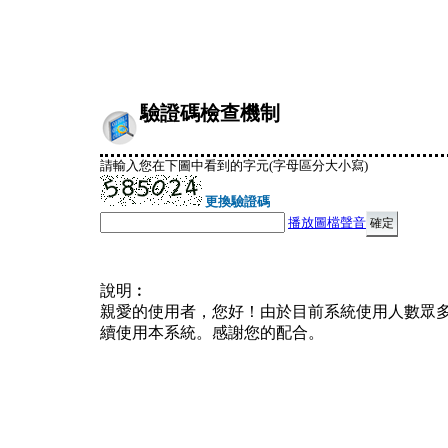
驗證碼檢查機制
請輸入您在下圖中看到的字元(字母區分大小寫)
更換驗證碼
播放圖檔聲音
說明︰
親愛的使用者，您好！由於目前系統使用人數眾
續使用本系統。感謝您的配合。