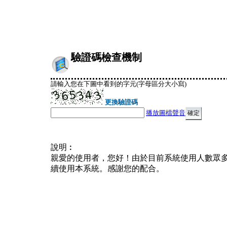
驗證碼檢查機制
請輸入您在下圖中看到的字元(字母區分大小寫)
更換驗證碼
播放圖檔聲音
說明︰
親愛的使用者，您好！由於目前系統使用人數眾
續使用本系統。感謝您的配合。