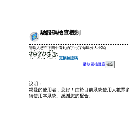
驗證碼檢查機制
請輸入您在下圖中看到的字元(字母區分大小寫)
更換驗證碼
播放圖檔聲音
說明︰
親愛的使用者，您好！由於目前系統使用人數眾
續使用本系統。感謝您的配合。