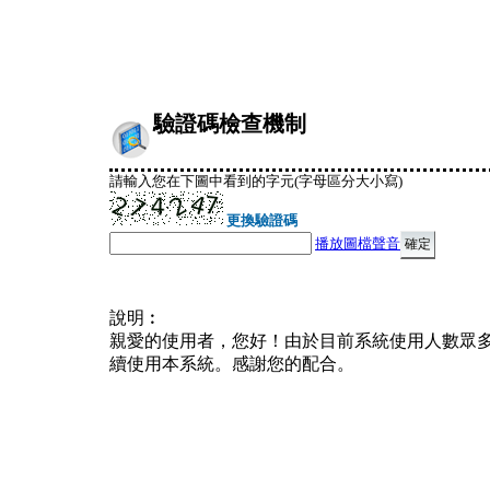
驗證碼檢查機制
請輸入您在下圖中看到的字元(字母區分大小寫)
更換驗證碼
播放圖檔聲音
說明︰
親愛的使用者，您好！由於目前系統使用人數眾
續使用本系統。感謝您的配合。