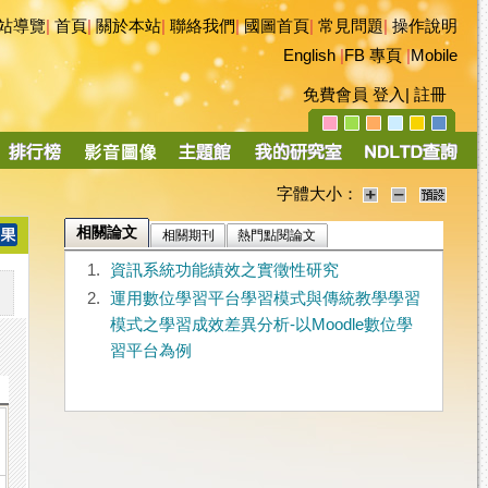
站導覽
|
首頁
|
關於本站
|
聯絡我們
|
國圖首頁
|
常見問題
|
操作說明
English
|
FB 專頁
|
Mobile
免費會員
登入
|
註冊
字體大小：
相關論文
相關期刊
熱門點閱論文
1.
資訊系統功能績效之實徵性研究
2.
運用數位學習平台學習模式與傳統教學學習
模式之學習成效差異分析-以Moodle數位學
習平台為例