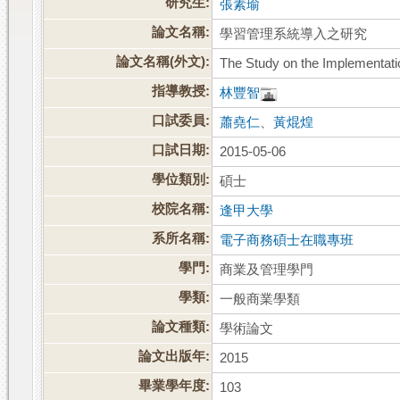
研究生:
張素瑜
論文名稱:
學習管理系統導入之研究
論文名稱(外文):
The Study on the Implementat
指導教授:
林豐智
口試委員:
蕭堯仁
、
黃焜煌
口試日期:
2015-05-06
學位類別:
碩士
校院名稱:
逢甲大學
系所名稱:
電子商務碩士在職專班
學門:
商業及管理學門
學類:
一般商業學類
論文種類:
學術論文
論文出版年:
2015
畢業學年度:
103