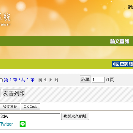
網
:::
功
能
切
換
導
覽
/1
頁
第 1 筆 / 共 1 筆
列
論文連結
QR Code
複製永久網址
Twitter