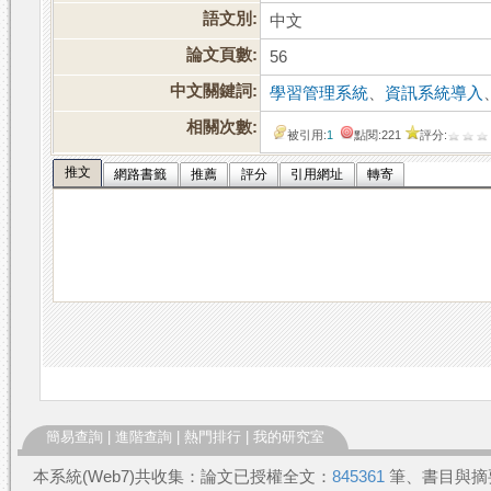
語文別:
中文
論文頁數:
56
中文關鍵詞:
學習管理系統
、
資訊系統導入
相關次數:
被引用:
1
點閱:221
評分:
推文
網路書籤
推薦
評分
引用網址
轉寄
簡易查詢
|
進階查詢
|
熱門排行
|
我的研究室
本系統(Web7)共收集：論文已授權全文：
845361
筆、書目與摘