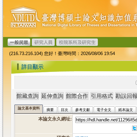
跳
臺
到
灣
主
博
要
碩
內
士
容
論
文
(216.73.216.104) 您好！臺灣時間：2026/08/06 19:54
加
值
:::
詳目顯示
系
統
論文基本資料
摘要
目次
參考文獻
電子全文
紙本論文
本論文永久網址
: