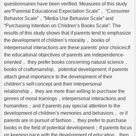
questionnaires have been verified. Measures of this study
are“Parental Educational Expectation Scale”， “Consumer
Behavior Scale”，”Media Use Behavior Scale” and
“Purchasing Intention on Children’s Books Scale”. The
results of this study shows that if parents tend to emphasize
the development of children’s morality， books of
interpersonal interactions are these parents’ prior choices;If
the educational objectives of parents are independence-
oriented， they prefer books concerning natural science，
books of craftsmanship、potential development; if parents
attach great importance to the development of their
children’s self-concept and their interpersonal
relationship， they are more than willing to purchase the
genres of moral trainings，interpersonal interactions and
humanities；and if parents pay special attention to the
development of children’s memories and behaviors， or if
parents are in pursuit of fashion， they prefer to purchase
books in the field of potential development；If parents focus
on keeping pace with the development of education，then