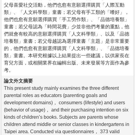
父母喜愛社交活動，他們也愈有意願選擇購買「人際互動
類」、「人文科學類」童書；若父母有手工類的「嗜好」，
他們也愈有意願選擇購買「手工勞作類」、「品德培養類」
童書；若父母認為「時間花費」少並非他們考量的重點，他
們就會有較高的意願選擇購買「人文科學類」、以及「品德
培養類」童書；若父母越認為選擇童書「主題」是非常重要
的，他們也愈有意願選擇購買「人文科學類」、「品德培養
類」童書。本研究根據以上結果提出一些建議，以供家長在
育兒方面，或相關業界在編輯出版、未來發展等方面作為參
考。
論文外文摘要
This present study mainly examines the three different
parental roles as educators (parenting goals and
development domains)， consumers (lifestyle) and users
(behavior of usage)， and their purchasing intention on six
kinds of children’s books. Subjects are parents whose
children attend middle or senior classes in kindergartens in
Taipei area. Conducted via questionnaires， 373 valid