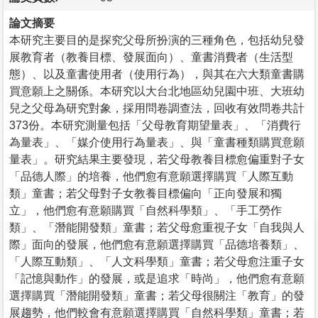
論文摘要
本研究主要目的是探究父母所扮演的三種角色，包括幼兒發
展教育者（教養目標、發展面向）、童書消費者（生活型
態）、以及童書使用者（使用行為），與其在六大類童書購
買意願上之關係。本研究以大台北地區幼兒園中班、大班幼
兒之父母為研究對象，採用問卷調查法，回收有效問卷共計
373份。本研究測量包括「父母教育期望量表」、「消費行
為量表」、「媒介使用行為量表」、與「童書種類購買意願
量表」。研究結果主要發現，若父母教養目標愈偏重對子女
「品德人際」的培養，他們愈有意願選擇購買「人際互動
類」童書；若父母對子女教養目標偏向「正向發展和獨
立」，他們愈有意願購買「自然科學類」、「手工勞作
類」、「潛能開發類」童書；若父母愈重視子女「自我與人
際」面向的發展，他們愈有意願選擇購買「品德培養類」、
「人際互動類」、「人文科學類」童書；若父母愈注重子女
「記憶與動作」的發展，或是追求「時尚」，他們愈有意願
選擇購買「潛能開發類」童書；若父母很關注「教育」的發
展趨勢，他們較會有意願選擇購買「自然科學類」童書；若