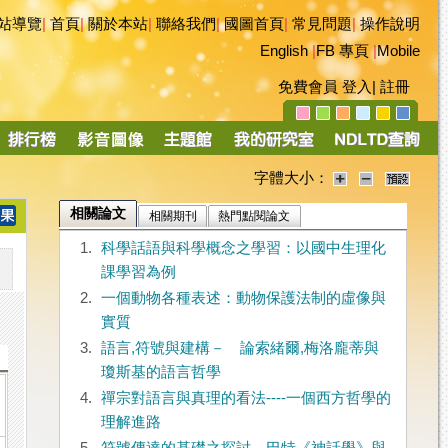
站導覽
|
首頁
|
關於本站
|
聯絡我們
|
國圖首頁
|
常見問題
|
操作說明
English
|
FB 專頁
|
Mobile
免費會員
登入
|
註冊
字體大小：
相關論文
相關期刊
熱門點閱論文
1.
科學話語與科學概念之學習：以國中生理化
課學習為例
2.
一個動物各種表述：動物保護法制的虛像與
實質
3.
語言,符號與建構－ 論索緒爾,梅洛龐蒂與
瓊斯基的語言哲學
4.
禪宗對語言與真理的看法----一個西方哲學的
理解進路