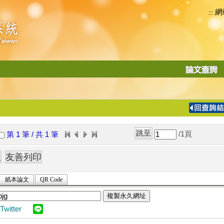
網
:::
功
能
切
換
導
覽
/1
頁
第 1 筆 / 共 1 筆
列
紙本論文
QR Code
複製永久網址
Twitter