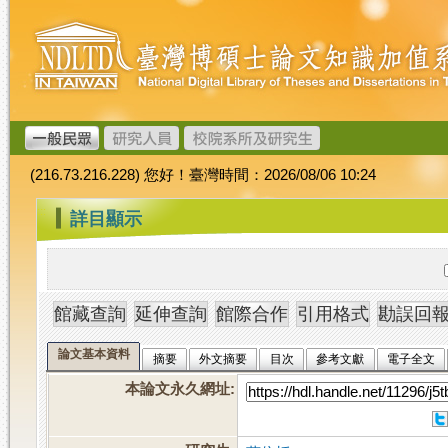
跳
臺
到
灣
主
博
要
碩
內
士
容
論
文
(216.73.216.228) 您好！臺灣時間：2026/08/06 10:24
加
值
:::
詳目顯示
系
統
論文基本資料
摘要
外文摘要
目次
參考文獻
電子全文
本論文永久網址
: