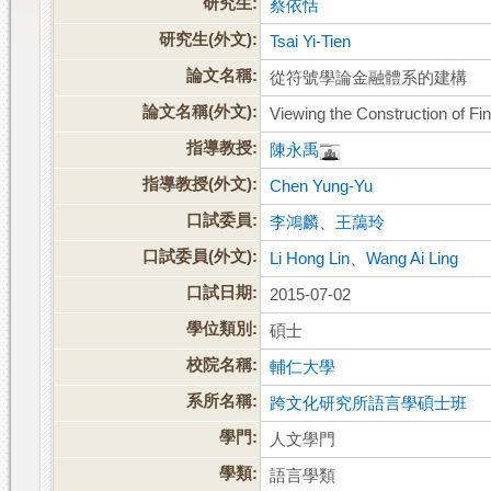
研究生:
蔡依恬
研究生(外文):
Tsai Yi-Tien
論文名稱:
從符號學論金融體系的建構
論文名稱(外文):
Viewing the Construction of Fi
指導教授:
陳永禹
指導教授(外文):
Chen Yung-Yu
口試委員:
李鴻麟
、
王藹玲
口試委員(外文):
Li Hong Lin
、
Wang Ai Ling
口試日期:
2015-07-02
學位類別:
碩士
校院名稱:
輔仁大學
系所名稱:
跨文化研究所語言學碩士班
學門:
人文學門
學類:
語言學類