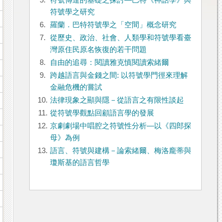
5.
符號傳達的基礎之探討―巴特《神話學》與
符號學之研究
6.
羅蘭．巴特符號學之「空間」概念研究
7.
從歷史、政治、社會、人類學和符號學看臺
灣原住民原名恢復的若干問題
8.
自由的追尋：閱讀雅克慎閱讀索緒爾
9.
跨越語言與金錢之間: 以符號學門徑來理解
金融危機的嘗試
10.
法律現象之顯與隱－從語言之有限性談起
11.
從符號學觀點回顧語言學的發展
12.
京劇劇場中唱腔之符號性分析—以《四郎探
母》為例
13.
語言、符號與建構－論索緒爾、梅洛龐蒂與
瓊斯基的語言哲學