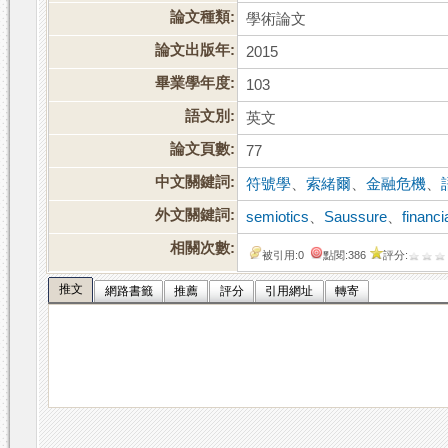
論文種類:
學術論文
論文出版年:
2015
畢業學年度:
103
語文別:
英文
論文頁數:
77
中文關鍵詞:
符號學
、
索緒爾
、
金融危機
、
外文關鍵詞:
semiotics
、
Saussure
、
financi
相關次數:
被引用:0
點閱:386
評分:
推文
網路書籤
推薦
評分
引用網址
轉寄