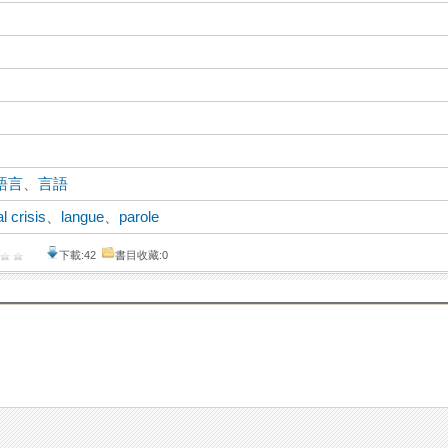
語言
、
言語
al crisis
、
langue
、
parole
下載:42
書目收藏:0