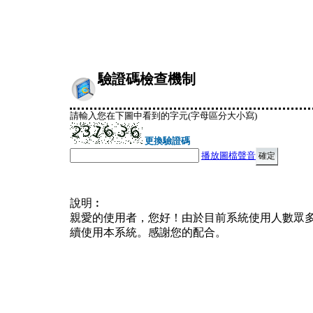
驗證碼檢查機制
請輸入您在下圖中看到的字元(字母區分大小寫)
更換驗證碼
播放圖檔聲音
說明︰
親愛的使用者，您好！由於目前系統使用人數眾
續使用本系統。感謝您的配合。