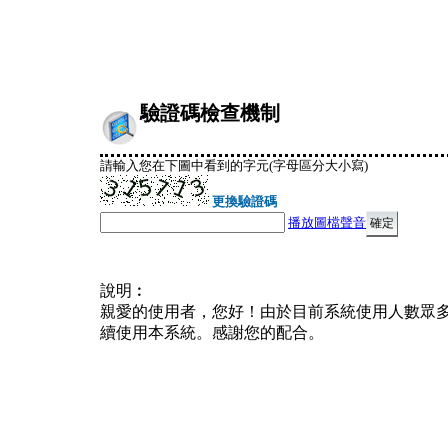
驗證碼檢查機制
請輸入您在下圖中看到的字元(字母區分大小寫)
更換驗證碼
播放圖檔聲音
說明︰
親愛的使用者，您好！由於目前系統使用人數眾
續使用本系統。感謝您的配合。