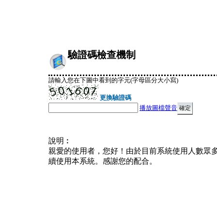
驗證碼檢查機制
請輸入您在下圖中看到的字元(字母區分大小寫)
更換驗證碼
播放圖檔聲音
說明︰
親愛的使用者，您好！由於目前系統使用人數眾
續使用本系統。感謝您的配合。