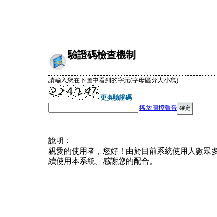
驗證碼檢查機制
請輸入您在下圖中看到的字元(字母區分大小寫)
更換驗證碼
播放圖檔聲音
說明︰
親愛的使用者，您好！由於目前系統使用人數眾
續使用本系統。感謝您的配合。