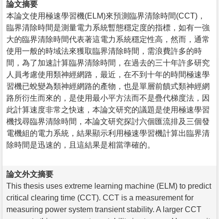
論文摘要
本論文使用極速學習機(ELM)來預測臨界清除時間(CCT)，
臨界清除時間是測量電力系統暫態穩定度的指標，如有一強
大的臨界清除時間代表著這電力系統穩定性高，然而，通常
使用一般的時域法來獲取臨界清除時間，需浪費許多的時
間，為了加速計算臨界清除時間，在過去的三十年許多研究
人員考慮使用類神經網路，最近，在不到十年的時間極速學
習機已蛻變為類神經網路的產物，也是單層前饋式類神經網
路所衍生而來的，是使用最小平方法而不是疊代梯度法，因
此計算速度非常之快速，本論文研究的議題是使用極速學習
機找尋臨界清除時間，本論文研究探討六個匯流排及三個發
電機組的電力系統，結果顯示利用極速學習機計算出臨界清
除時間是迅速的，且這結果是相當準確的。
論文外文摘要
This thesis uses extreme learning machine (ELM) to predict
critical clearing time (CCT). CCT is a measurement for
measuring power system transient stability. A larger CCT