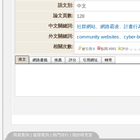
語文別:
中文
論文頁數:
128
中文關鍵詞:
社群網站
、
網路霸凌
、
計畫行
外文關鍵詞:
community websites
、
cyber-b
相關次數:
被引用:
6
點閱:4991
評分:
推文
網路書籤
推薦
評分
引用網址
轉寄
簡易查詢
|
進階查詢
|
熱門排行
|
我的研究室