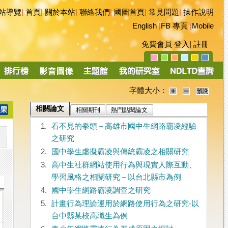
站導覽
|
首頁
|
關於本站
|
聯絡我們
|
國圖首頁
|
常見問題
|
操作說明
English
|
FB 專頁
|
Mobile
免費會員
登入
|
註冊
字體大小：
相關論文
相關期刊
熱門點閱論文
1.
看不見的拳頭－高雄市國中生網路霸凌經驗
之研究
2.
國中學生虛擬霸凌與傳統霸凌之相關研究
3.
高中生社群網站使用行為與現實人際互動、
學習風格之相關研究－以台北縣市為例
4.
國中學生網路霸凌調查之研究
5.
計畫行為理論運用於網路使用行為之研究-以
台中縣某校高職生為例