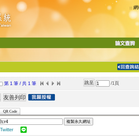
網
:::
功
能
切
換
導
覽
/1
頁
第 1 筆 / 共 1 筆
列
QR Code
複製永久網址
Twitter