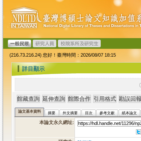
跳
臺
到
灣
主
博
要
碩
內
士
容
論
文
(216.73.216.24) 您好！臺灣時間：2026/08/07 18:15
加
值
:::
詳目顯示
系
統
論文基本資料
摘要
外文摘要
目次
參考文獻
紙本論文
本論文永久網址
: