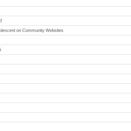
討
Adolescent on Community Websites
i