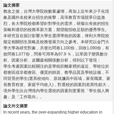
論文摘要
教改之後，台灣大學院校數量遽增，再加上近年來少子化現
象及國外名校來台招生的衝擊，高等教育市場競爭日益激
烈，各大學院校都希望針對學生的需求，研擬出有效的招生
策略和適切的校務革新方案，期望能招收足額的優秀學生。
本研究旨在探討影響大學生選擇學校的因素，俾利大學院校
擬定相關招生策略及校務發展方向之參考。本研究以金門大
學大學為研究對象，共發出問卷1,100份，回收1,090份，有
效問卷1,077份，問卷可用率為97.9 ％，以單因子變異數分
析、因素分析、皮爾森相關係數分析，得到以下發現：
學生考慮因素比較關注的是學校距離家裡的遠近、學校位於
都會區或非都會區、優質的師資、教學品質及學校設備，不
同背景的學生(選系校傾向、原就讀高中區域，家長職業、家
長教育程度、家庭平均收入)，對選校的因素則差異性頗大，
境外學生比台灣境內學生選校的因素則更重視「學生個人興
趣」及「工作取向」。
論文外文摘要
In recent years, the over-expanding higher education in