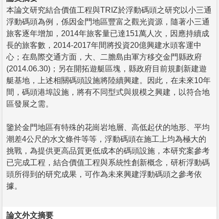
本論文研究結合價值工程與TRIZ於浮動碼頭之研究以小三通
浮動碼頭為例，係因金門地區豐富之觀光資源，隨著小三通
旅客逐年增加，2014年旅客量已達151萬人次，因應持續成
長的旅客數，2014-2017年間將投資20億興建水頭客運中
心；在島際交通方面，大、二膽島由軍方移交金門縣政府
(2014.06.30)；另在開拓遊艇區塊，縣政府目前規劃新建遊
艇基地，上述相關碼頭設施將陸續興建。因此，在未來10年
間，碼頭港埠設施，將有不同型式與規模之興建，以符合地
區發展之需。
鑒於金門地區有特殊的花崗岩地層、高低起伏的地形、平均
潮差4公尺的水文條件等等，浮動碼頭在施工上均為極大的
挑戰，為提供更高品質更低成本的碼頭設施，本研究案參考
已完成工程，結合價值工程與系統性創新概念，研析浮動碼
頭所得到的研究成果，可作為未來興建浮動碼頭之參考依
據。
論文外文摘要