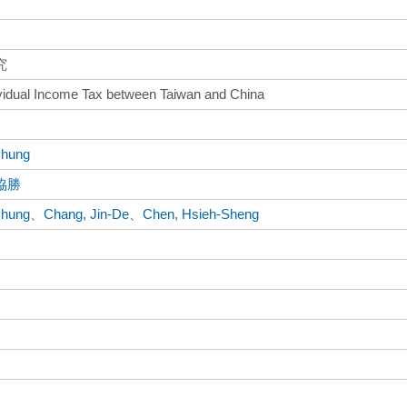
究
vidual Income Tax between Taiwan and China
Chung
協勝
Chung
、
Chang, Jin-De
、
Chen, Hsieh-Sheng