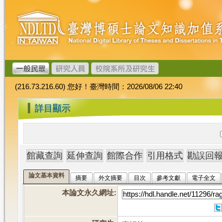
跳
臺
到
灣
主
博
要
碩
內
士
容
論
文
(216.73.216.60) 您好！臺灣時間：2026/08/06 22:40
加
值
:::
詳目顯示
系
統
論文基本資料
摘要
外文摘要
目次
參考文獻
電子全文
本論文永久網址
: