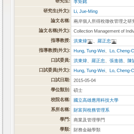
研究生:
李矩銘
研究生(外文):
Li, Jue-Ming
論文名稱:
兩岸個人所得稅徵收管理之研
論文名稱(外文):
Collection Management of Indi
指導教授:
洪東煒
、
羅正忠
指導教授(外文):
Hung, Tung-Wei
、
Lo, Cheng-
口試委員:
洪東煒
、
羅正忠
、
張進德
、
陳
口試委員(外文):
Hung, Tung-Wei
、
Lo, Cheng-
口試日期:
2015-05-04
學位類別:
碩士
校院名稱:
國立高雄應用科技大學
系所名稱:
財富與稅務管理系
學門:
商業及管理學門
學類:
財務金融學類