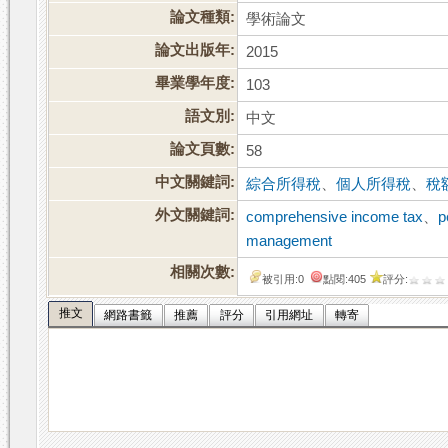
論文種類:
學術論文
論文出版年:
2015
畢業學年度:
103
語文別:
中文
論文頁數:
58
中文關鍵詞:
綜合所得稅
、
個人所得稅
、
稅
外文關鍵詞:
comprehensive income tax
、
p
management
相關次數:
被引用:0
點閱:405
評分:
推文
網路書籤
推薦
評分
引用網址
轉寄