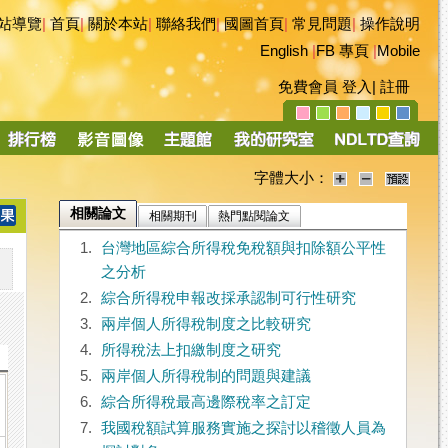
站導覽
|
首頁
|
關於本站
|
聯絡我們
|
國圖首頁
|
常見問題
|
操作說明
English
|
FB 專頁
|
Mobile
免費會員
登入
|
註冊
字體大小：
相關論文
相關期刊
熱門點閱論文
1.
台灣地區綜合所得稅免稅額與扣除額公平性
之分析
2.
綜合所得稅申報改採承認制可行性研究
3.
兩岸個人所得稅制度之比較研究
4.
所得稅法上扣繳制度之研究
5.
兩岸個人所得稅制的問題與建議
6.
綜合所得稅最高邊際稅率之訂定
7.
我國稅額試算服務實施之探討以稽徵人員為