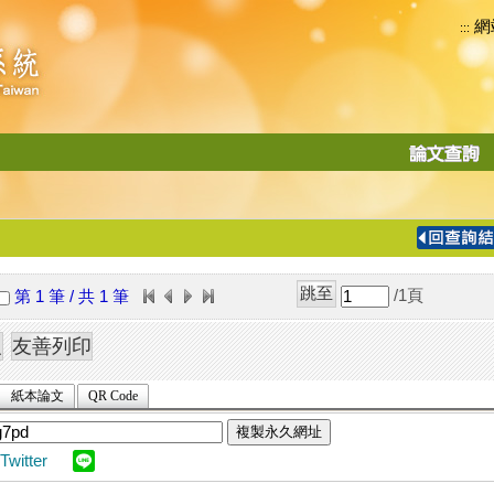
網
:::
功
能
切
換
導
覽
/1
頁
第 1 筆 / 共 1 筆
列
紙本論文
QR Code
複製永久網址
Twitter