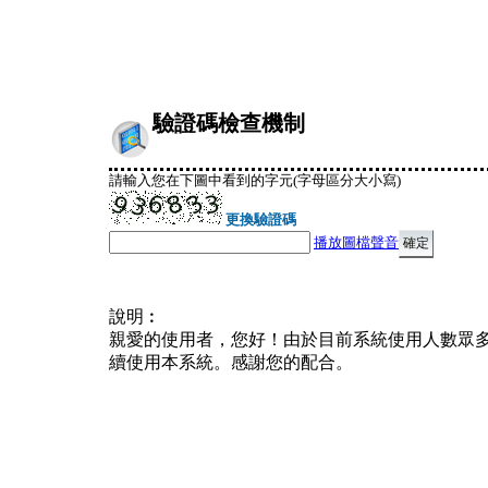
驗證碼檢查機制
請輸入您在下圖中看到的字元(字母區分大小寫)
更換驗證碼
播放圖檔聲音
說明︰
親愛的使用者，您好！由於目前系統使用人數眾
續使用本系統。感謝您的配合。