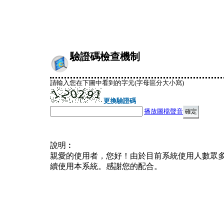
驗證碼檢查機制
請輸入您在下圖中看到的字元(字母區分大小寫)
更換驗證碼
播放圖檔聲音
說明︰
親愛的使用者，您好！由於目前系統使用人數眾
續使用本系統。感謝您的配合。