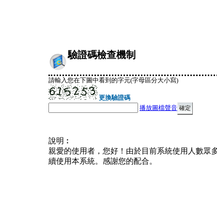
驗證碼檢查機制
請輸入您在下圖中看到的字元(字母區分大小寫)
更換驗證碼
播放圖檔聲音
說明︰
親愛的使用者，您好！由於目前系統使用人數眾
續使用本系統。感謝您的配合。