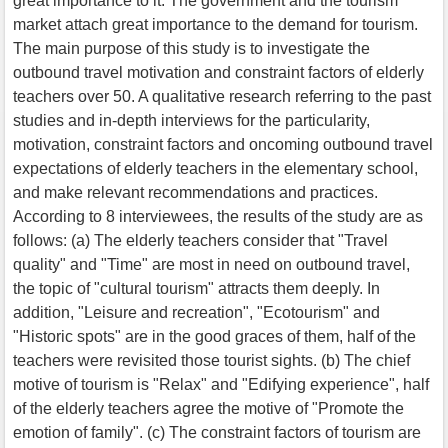
great importance to it. The government and the tourism
market attach great importance to the demand for tourism.
The main purpose of this study is to investigate the
outbound travel motivation and constraint factors of elderly
teachers over 50. A qualitative research referring to the past
studies and in-depth interviews for the particularity,
motivation, constraint factors and oncoming outbound travel
expectations of elderly teachers in the elementary school,
and make relevant recommendations and practices.
According to 8 interviewees, the results of the study are as
follows: (a) The elderly teachers consider that "Travel
quality" and "Time" are most in need on outbound travel,
the topic of "cultural tourism" attracts them deeply. In
addition, "Leisure and recreation", "Ecotourism" and
"Historic spots" are in the good graces of them, half of the
teachers were revisited those tourist sights. (b) The chief
motive of tourism is "Relax" and "Edifying experience", half
of the elderly teachers agree the motive of "Promote the
emotion of family". (c) The constraint factors of tourism are