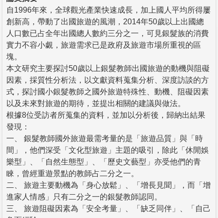
自1996年來，全球觀光產業快速成長，加上國人平均所得屢
創新高，帶動了出國旅遊的風潮，2014年50歲以上出國總
人口數已占全年出國總人數約三分之一，可見銀髮族的消費
實力不容小覷，旅遊需求已是政府及旅遊市場所重視的區
塊。
本文研究主要探討50歲以上銀髮教師出國旅遊的動機與阻礙
因素，採質性分析法，以文獻資料蒐集分析、深度訪談的方
式，探討國小銀髮教師之國外旅遊特殊性、動機、阻礙因素
以及未來對旅遊的期待，並提出相關的建議與做法。
根據8位受訪者所蒐集的資料，並加以分析後，歸納出結果
發現：
一、 銀髮教師國外旅遊最需考量的是「旅遊品質」與「時
間」，他們深受「文化型旅遊」主題的吸引，除此「休閒娛
樂型」、「自然生態型」、「歷史文藝型」亦受他們的青
睞，曾經重遊景點的教師占二分之一。
二、 旅遊主要動機為「身心放鬆」、「增長見聞」，而「增
進家人情感」只有二分之一的銀髮教師認同。
三、 旅遊阻礙因素為「安全考量」、「缺乏同伴」、「自己