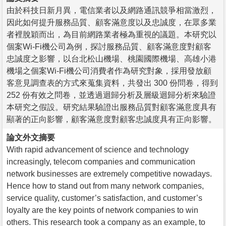
由於科技日新月異，電信業者以及網路通訊競爭相當激烈，
因此如何提升服務品質、顧客滿意度以及忠誠度，在眾多業
者裡脫穎而出，為目前網路業者極為重視的議題。本研究以
個案Wi-Fi機公司為例，探討服務品質、顧客滿意度對顧客
忠誠度之影響，以台北松山機場、桃園國際機場、高雄小港
機場之個案Wi-Fi機公司消費者作為研究對象，採用發放顧
客意見調查表的方式來蒐集資料，共發出 300 份問卷，得到
252 份有效之問卷，並透過迴歸分析及層級迴歸分析來驗證
本研究之假設。研究結果驗證出服務品質對顧客滿意度具有
顯著的正向影響，顧客滿意度對顧客忠誠度具有正向影響。
論文外文摘要
With rapid advancement of science and technology
increasingly, telecom companies and communication
network businesses are extremely competitive nowadays.
Hence how to stand out from many network companies,
service quality, customer’s satisfaction, and customer’s
loyalty are the key points of network companies to win
others. This research took a company as an example, to