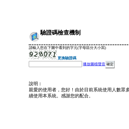
驗證碼檢查機制
請輸入您在下圖中看到的字元(字母區分大小寫)
更換驗證碼
播放圖檔聲音
說明︰
親愛的使用者，您好！由於目前系統使用人數眾
續使用本系統。感謝您的配合。