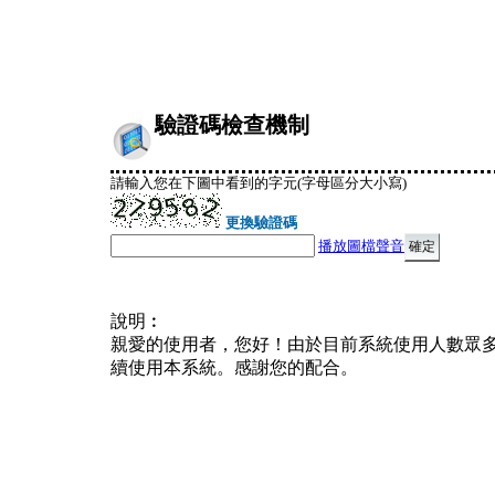
驗證碼檢查機制
請輸入您在下圖中看到的字元(字母區分大小寫)
更換驗證碼
播放圖檔聲音
說明︰
親愛的使用者，您好！由於目前系統使用人數眾
續使用本系統。感謝您的配合。