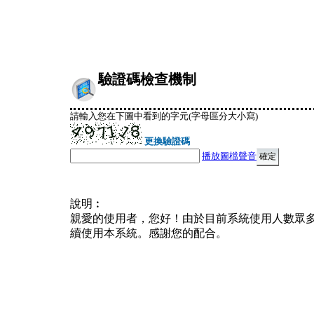
驗證碼檢查機制
請輸入您在下圖中看到的字元(字母區分大小寫)
更換驗證碼
播放圖檔聲音
說明︰
親愛的使用者，您好！由於目前系統使用人數眾
續使用本系統。感謝您的配合。