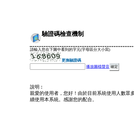
驗證碼檢查機制
請輸入您在下圖中看到的字元(字母區分大小寫)
更換驗證碼
播放圖檔聲音
說明︰
親愛的使用者，您好！由於目前系統使用人數眾
續使用本系統。感謝您的配合。