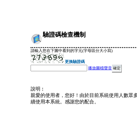
驗證碼檢查機制
請輸入您在下圖中看到的字元(字母區分大小寫)
更換驗證碼
播放圖檔聲音
說明︰
親愛的使用者，您好！由於目前系統使用人數眾
續使用本系統。感謝您的配合。