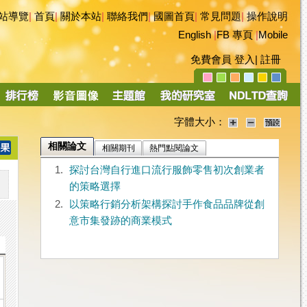
站導覽
|
首頁
|
關於本站
|
聯絡我們
|
國圖首頁
|
常見問題
|
操作說明
English
|
FB 專頁
|
Mobile
免費會員
登入
|
註冊
字體大小：
相關論文
相關期刊
熱門點閱論文
1.
探討台灣自行進口流行服飾零售初次創業者
的策略選擇
2.
以策略行銷分析架構探討手作食品品牌從創
意市集發跡的商業模式