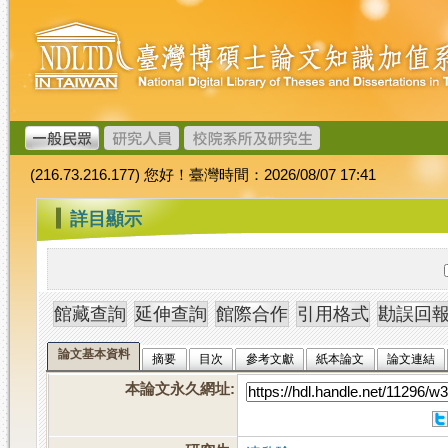
跳
臺
到
灣
主
博
要
碩
內
士
容
論
文
(216.73.216.177) 您好！臺灣時間：2026/08/07 17:41
加
值
:::
詳目顯示
系
統
論文基本資料
摘要
目次
參考文獻
紙本論文
論文連結
本論文永久網址
: