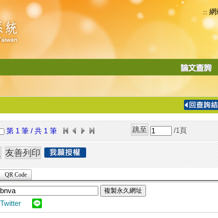
網
:::
功
能
切
換
導
覽
/1
頁
第 1 筆 / 共 1 筆
列
QR Code
複製永久網址
Twitter