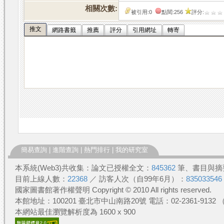
相關次數:
被引用:0
點閱:256
評分:
推文
網路書籤
推薦
評分
引用網址
轉寄
簡易查詢
|
進階查詢
|
熱門排行
|
我的研究室
本系統(Web3)共收集：論文已授權全文：
845362
筆、書目與摘
目前上線人數：
22368
／ 訪客人次（自99年6月）：
835033546
國家圖書館著作權聲明 Copyright © 2010 All rights reserved.
本館地址：100201 臺北市中山南路20號 電話：02-2361-913
本網站最佳瀏覽解析度為 1600 x 900