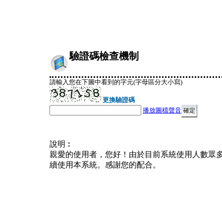
驗證碼檢查機制
請輸入您在下圖中看到的字元(字母區分大小寫)
更換驗證碼
播放圖檔聲音
說明︰
親愛的使用者，您好！由於目前系統使用人數眾
續使用本系統。感謝您的配合。