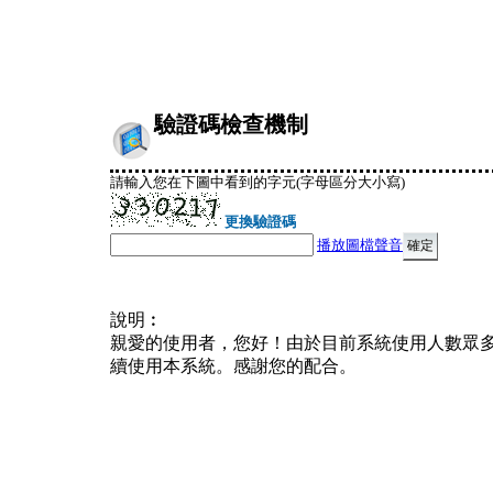
驗證碼檢查機制
請輸入您在下圖中看到的字元(字母區分大小寫)
更換驗證碼
播放圖檔聲音
說明︰
親愛的使用者，您好！由於目前系統使用人數眾
續使用本系統。感謝您的配合。