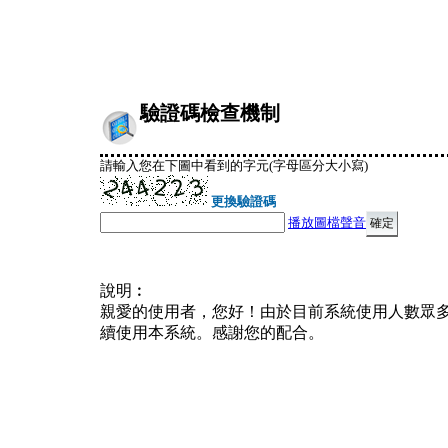
驗證碼檢查機制
請輸入您在下圖中看到的字元(字母區分大小寫)
更換驗證碼
播放圖檔聲音
說明︰
親愛的使用者，您好！由於目前系統使用人數眾
續使用本系統。感謝您的配合。