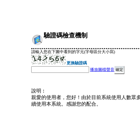
驗證碼檢查機制
請輸入您在下圖中看到的字元(字母區分大小寫)
更換驗證碼
播放圖檔聲音
說明︰
親愛的使用者，您好！由於目前系統使用人數眾
續使用本系統。感謝您的配合。