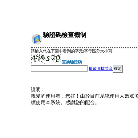
驗證碼檢查機制
請輸入您在下圖中看到的字元(字母區分大小寫)
更換驗證碼
播放圖檔聲音
說明︰
親愛的使用者，您好！由於目前系統使用人數眾
續使用本系統。感謝您的配合。