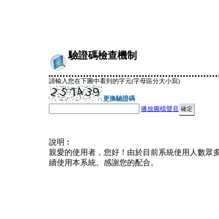
驗證碼檢查機制
請輸入您在下圖中看到的字元(字母區分大小寫)
更換驗證碼
播放圖檔聲音
說明︰
親愛的使用者，您好！由於目前系統使用人數眾
續使用本系統。感謝您的配合。