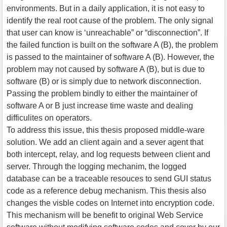
environments. But in a daily application, it is not easy to
identify the real root cause of the problem. The only signal
that user can know is ‘unreachable” or “disconnection”. If
the failed function is built on the software A (B), the problem
is passed to the maintainer of software A (B). However, the
problem may not caused by software A (B), but is due to
software (B) or is simply due to network disconnection.
Passing the problem bindly to either the maintainer of
software A or B just increase time waste and dealing
difficulites on operators.
To address this issue, this thesis proposed middle-ware
solution. We add an client again and a sever agent that
both intercept, relay, and log requests between client and
server. Through the logging mechanim, the logged
database can be a traceable resouces to send GUI status
code as a reference debug mechanism. This thesis also
changes the visble codes on Internet into encryption code.
This mechanism will be benefit to original Web Service