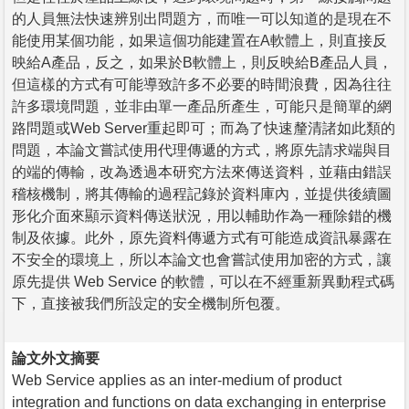
的人員無法快速辨別出問題方，而唯一可以知道的是現在不
能使用某個功能，如果這個功能建置在A軟體上，則直接反
映給A產品，反之，如果於B軟體上，則反映給B產品人員，
但這樣的方式有可能導致許多不必要的時間浪費，因為往往
許多環境問題，並非由單一產品所產生，可能只是簡單的網
路問題或Web Server重起即可；而為了快速釐清諸如此類的
問題，本論文嘗試使用代理傳遞的方式，將原先請求端與目
的端的傳輸，改為透過本研究方法來傳送資料，並藉由錯誤
稽核機制，將其傳輸的過程記錄於資料庫內，並提供後續圖
形化介面來顯示資料傳送狀況，用以輔助作為一種除錯的機
制及依據。此外，原先資料傳遞方式有可能造成資訊暴露在
不安全的環境上，所以本論文也會嘗試使用加密的方式，讓
原先提供 Web Service 的軟體，可以在不經重新異動程式碼
下，直接被我們所設定的安全機制所包覆。
論文外文摘要
Web Service applies as an inter-medium of product
integration and functions on data exchanging in enterprise