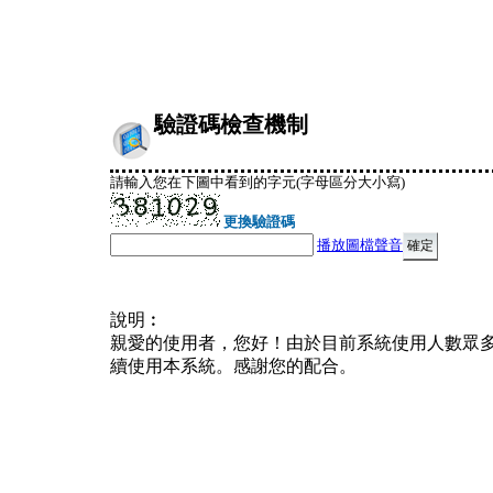
驗證碼檢查機制
請輸入您在下圖中看到的字元(字母區分大小寫)
更換驗證碼
播放圖檔聲音
說明︰
親愛的使用者，您好！由於目前系統使用人數眾
續使用本系統。感謝您的配合。