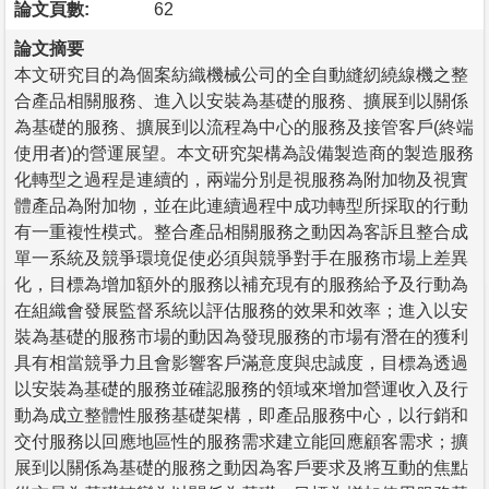
論文頁數:
62
論文摘要
本文研究目的為個案紡織機械公司的全自動縫紉繞線機之整
合產品相關服務、進入以安裝為基礎的服務、擴展到以關係
為基礎的服務、擴展到以流程為中心的服務及接管客戶(終端
使用者)的營運展望。本文研究架構為設備製造商的製造服務
化轉型之過程是連續的，兩端分別是視服務為附加物及視實
體產品為附加物，並在此連續過程中成功轉型所採取的行動
有一重複性模式。整合產品相關服務之動因為客訴且整合成
單一系統及競爭環境促使必須與競爭對手在服務市場上差異
化，目標為增加額外的服務以補充現有的服務給予及行動為
在組織會發展監督系統以評估服務的效果和效率；進入以安
裝為基礎的服務市場的動因為發現服務的市場有潛在的獲利
具有相當競爭力且會影響客戶滿意度與忠誠度，目標為透過
以安裝為基礎的服務並確認服務的領域來增加營運收入及行
動為成立整體性服務基礎架構，即產品服務中心，以行銷和
交付服務以回應地區性的服務需求建立能回應顧客需求；擴
展到以關係為基礎的服務之動因為客戶要求及將互動的焦點