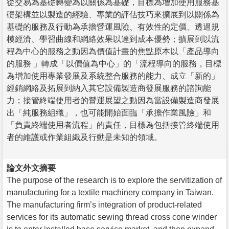
從交易為基礎轉變為以關係為基礎，目標為增加使用服務基
礎架構並以製造的經驗、專業的評估技巧來擴展到以關係為
基礎的服務及行動為承擔營運風險、有效性的定價、透過規
模經濟、學習曲線和網絡效果以達到成本優勢；擴展到以流
程為中心的服務之動因為價值計畫的焦點原本以「產品導向
的服務 」轉成「以價值為中心」的「流程導向的服務，目標
為增加使用專業發展及系統整合服務的能力、成立「新的」
經銷網絡及拓展到納入其它設備製造商發展服務的諮詢能
力；接管終端使用者的營運展望之動因為當設備製造商發展
出「純服務組織」，也可能開始面臨「承擔作業風險」和
「負責終端使用者流程」的責任，目標為包括接管終端使用
者的維護或作業組織及行動是未知的領域。
論文外文摘要
The purpose of the research is to explore the servitization of
manufacturing for a textile machinery company in Taiwan.
The manufacturing firm’s integration of product-related
services for its automatic sewing thread cross cone winder