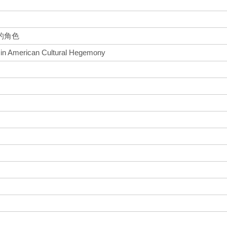
的角色
 in American Cultural Hegemony