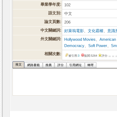
畢業學年度:
102
語文別:
中文
論文頁數:
206
中文關鍵詞:
好萊塢電影
、
文化霸權
、
意識
外文關鍵詞:
Hollywood Movies
、
American
Democracy
、
Soft Power
、
Sm
相關次數:
被引用:
3
點閱:5264
評分:
推文
網路書籤
推薦
評分
引用網址
轉寄