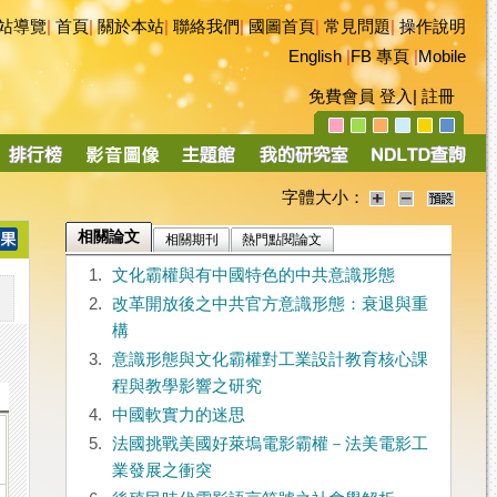
站導覽
|
首頁
|
關於本站
|
聯絡我們
|
國圖首頁
|
常見問題
|
操作說明
English
|
FB 專頁
|
Mobile
免費會員
登入
|
註冊
字體大小：
相關論文
相關期刊
熱門點閱論文
1.
文化霸權與有中國特色的中共意識形態
2.
改革開放後之中共官方意識形態：衰退與重
構
3.
意識形態與文化霸權對工業設計教育核心課
程與教學影響之研究
4.
中國軟實力的迷思
5.
法國挑戰美國好萊塢電影霸權－法美電影工
業發展之衝突