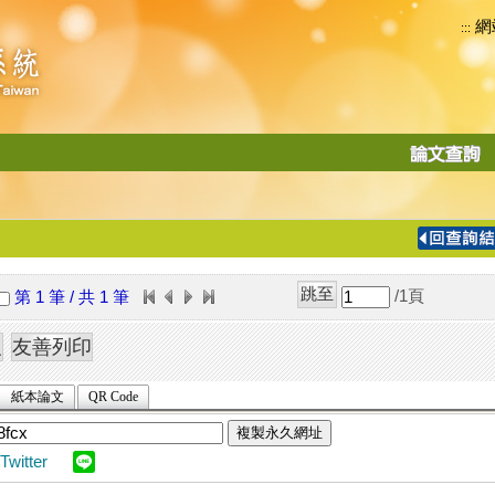
網
:::
功
能
切
換
導
覽
/1
頁
第 1 筆 / 共 1 筆
列
紙本論文
QR Code
複製永久網址
Twitter