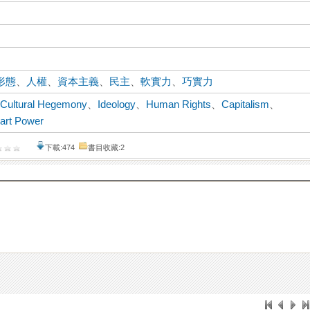
形態
、
人權
、
資本主義
、
民主
、
軟實力
、
巧實力
 Cultural Hegemony
、
Ideology
、
Human Rights
、
Capitalism
、
art Power
下載:474
書目收藏:2