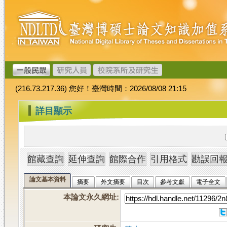
跳
臺
到
灣
主
博
要
碩
內
士
容
論
文
(216.73.217.36) 您好！臺灣時間：2026/08/08 21:15
加
值
:::
詳目顯示
系
統
論文基本資料
摘要
外文摘要
目次
參考文獻
電子全文
本論文永久網址
: