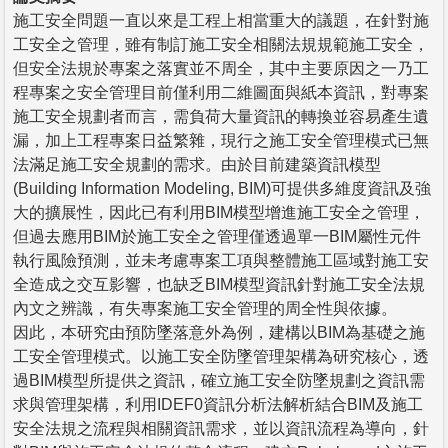
施工安全問題一直以來是工程上相當重大的議題，在針對施
工安全之管理，雖有制訂施工安全相關法規規範施工安全，
但安全法規於專案之落實並不周全，其中主要原因之一乃工
程專案之安全管理目前僅利用二維圖面與紙本資訊，對專案
施工安全規劃者而言，需負荷大量資訊的轉換並容易產生遺
漏，加上工程專案日益繁雜，現行之施工安全管理模式已無
法滿足施工安全規劃的需求。由於目前建築資訊模型
(Building Information Modeling, BIM)可提供多維度資訊及強
大的擴展性，因此已有利用BIM模型增進施工安全之管理，
但過去應用BIM於施工安全之管理僅透過單一BIM屬性元件
執行風險預測，並未考慮專案工項與整體施工區域對施工安
全造成之交互影響，也缺乏BIM模型資訊針對施工安全法規
內文之辨識，有失專案施工安全管理的周全性與依據。
因此，本研究由預防墜落意外為例，建構以BIM為基礎之施
工安全管理模式。以施工安全防墜管理架構為研究核心，透
過BIM模型所提供之資訊，確立施工安全防墜規劃之資訊需
求與管理架構，利用IDEF0資訊分析法解析結合BIM及施工
安全法規之流程與相關資訊需求，並以資訊流程為導向，針