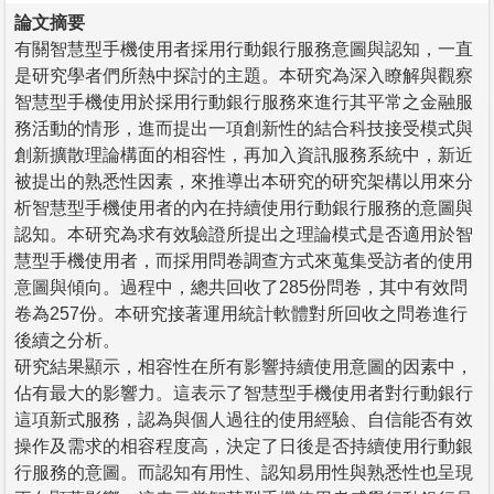
論文摘要
有關智慧型手機使用者採用行動銀行服務意圖與認知，一直
是研究學者們所熱中探討的主題。本研究為深入瞭解與觀察
智慧型手機使用於採用行動銀行服務來進行其平常之金融服
務活動的情形，進而提出一項創新性的結合科技接受模式與
創新擴散理論構面的相容性，再加入資訊服務系統中，新近
被提出的熟悉性因素，來推導出本研究的研究架構以用來分
析智慧型手機使用者的內在持續使用行動銀行服務的意圖與
認知。本研究為求有效驗證所提出之理論模式是否適用於智
慧型手機使用者，而採用問卷調查方式來蒐集受訪者的使用
意圖與傾向。過程中，總共回收了285份問卷，其中有效問
卷為257份。本研究接著運用統計軟體對所回收之問卷進行
後續之分析。
研究結果顯示，相容性在所有影響持續使用意圖的因素中，
佔有最大的影響力。這表示了智慧型手機使用者對行動銀行
這項新式服務，認為與個人過往的使用經驗、自信能否有效
操作及需求的相容程度高，決定了日後是否持續使用行動銀
行服務的意圖。而認知有用性、認知易用性與熟悉性也呈現